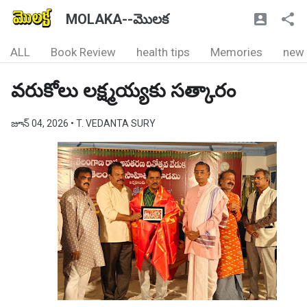
MOLAKA--మొలక
ALL
Book Review
health tips
Memories
new
వరుకోలు లక్ష్మయ్యకు సత్కారం
జూన్ 04, 2026
• T. VEDANTA SURY