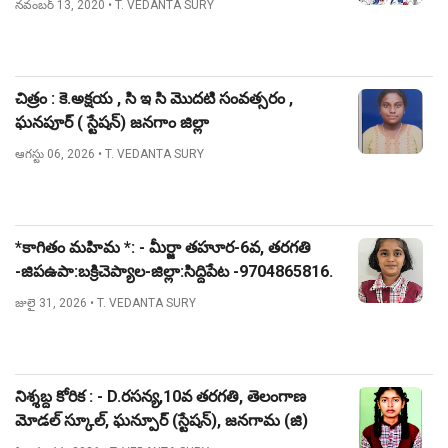
నవంబర్ 13, 2020
• T. VEDANTA SURY
చిత్రం : కె.అక్షయ , సి ఇ సి మొదటి సంవత్సరం ,
ఘనపూర్ ( స్టేషన్) జనగాం జిల్లా
ఆగస్టు 06, 2026
• T. VEDANTA SURY
*కాగితం మహిమ *: - మీర్జా తహూర-6వ, తరగతి
-జిపఉపా:బక్రిచెప్యాల-జిల్లా:సిద్దిపేట -9704865816.
జులై 31, 2026
• T. VEDANTA SURY
నిశ్శబ్ద కోరిక : - D.రసన్య,10వ తరగతి, తెలంగాణ
మోడల్ స్కూల్, ఘన్పూర్ (స్టేషన్), జనగామ (జి)