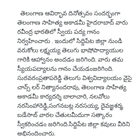
తెలంగాణ ఆవిర్భావ దినోత్సవం సందర్భంగా
తెలంగాణ సాహిత్య అకాడమీ హైదరాబాద్ వారు
రవీంద్ర భారతిలో స్వీయ పద్య గానం
నిర్వహించారు . ఇందులో సిద్దిపేట జిల్లా నుండి
వరుకోలు లక్ష్మయ్య తెలుగు భాషోపాద్యాయుల
గారికి ఆహ్వానం అందడం జరిగింది. వారు తమ
స్యీయపద్యాలను గానం చేయడంజరిగింది.
సురవరంప్రతాపరెడ్డి తెలుగు విశ్వవిద్యాలయం వైసై
చాన్స్ లర్ నిత్యానందరావు, తెలంగాణ సాహిత్య
అకాడమీ కార్యదర్శి బాలాచారి, నలవోలు
నరసింహారెడ్డి,సంగనబట్ల నరసయ్య, దైవజ్ఞశర్మ,
బడేసాబ్ వారల చేతులమీదుగా సత్కారం
స్వీకరించడం జరిగింది.సిద్దిపేట జిల్లా కవులు వీరిని
అభినందించారు.