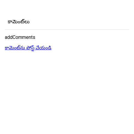
కామెంట్‌లు
addComments
కామెంట్‌ను పోస్ట్ చేయండి