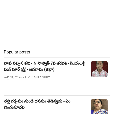
Popular posts
నాకు నచ్చిన కవి: - N.సాత్విక్-7వ తరగతి- పి.యం.శ్రీ
ఘన్ పూర్ (స్టే)- జనగామ (జిల్లా)
జులై 31, 2026
• T. VEDANTA SURY
తల్లి గర్భము నుండి ధనము తేడెవ్వడు--ఎం
బిందుమాధవి