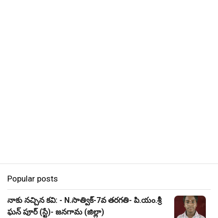
Popular posts
నాకు నచ్చిన కవి: - N.సాత్విక్-7వ తరగతి- పి.యం.శ్రీ
ఘన్ పూర్ (స్టే)- జనగామ (జిల్లా)