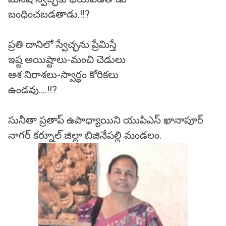
బంధించబడతాడు.!!?
ప్రతి దానిలో స్వేచ్ఛను ప్రేమిస్తే
ఇష్ట అయిష్టాలు-మంచి చెడులు
ఆశ నిరాశలు-స్వార్థం కోరికలు
ఉండవు....!!?
సునీతా ప్రతాప్ ఉపాధ్యాయిని యుపిఎస్ ఖానాపూర్
నాగర్ కర్నూల్ జిల్లా బిజినేపల్లి మండలం.