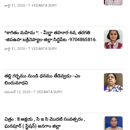
జులై 31, 2026
• T. VEDANTA SURY
*కాగితం మహిమ *: - మీర్జా తహూర-6వ, తరగతి
-జిపఉపా:బక్రిచెప్యాల-జిల్లా:సిద్దిపేట -9704865816.
జులై 31, 2026
• T. VEDANTA SURY
తల్లి గర్భము నుండి ధనము తేడెవ్వడు--ఎం
బిందుమాధవి
నవంబర్ 13, 2020
• T. VEDANTA SURY
చిత్రం : కె.అక్షయ , సి ఇ సి మొదటి సంవత్సరం ,
ఘనపూర్ ( స్టేషన్) జనగాం జిల్లా