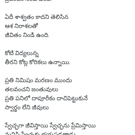
ఏదీ శాశ్వతం కాదని తెలిసిన
ఆశ నిరాశలతో
జీవితం నిండి ఉంది.
కోటి విద్యలున్న
తీరని కోట్ల కోరికలు ఉన్నాయి.
ప్రతి నిమిషం మరణం ముందు
తలవంచని జంతువులు
ప్రతి పనిలో దాపూరీకం దాచిపెట్టుకునే
స్వార్థం లేని జీవులు
స్వేచ్ఛగా జీవిస్తాయి స్వేచ్ఛను ప్రేమిస్తాయి
మనిషి స్వేచ్ఛకు భయపడతాడు