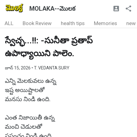
MOLAKA--మొలక
ALL
Book Review
health tips
Memories
new
స్వేచ్ఛ...!!: -సునీతా ప్రతాప్
ఉపాధ్యాయిని పాలెం.
జూన్ 15, 2026
• T. VEDANTA SURY
ఎన్ని మెలకువలు ఉన్న
ఇష్ట అయిష్టాలతో
మనసు నిండి ఉంది.
ఎంత నిజాయితీ ఉన్న
మంచి చెడులతో
ప్రపంచం నిండి ఉంది.