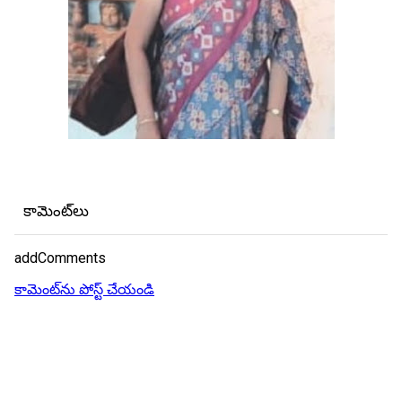
కామెంట్‌లు
addComments
కామెంట్‌ను పోస్ట్ చేయండి