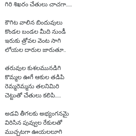
గిరి శిఖరం చేతులు చాచగా.....
కౌగిట వాలిన బిందువులు
కొండల బండల మీది నుండీ
ఇరుకు త్రోవల వెంట సాగి
లోయల దారుల జారుతూ..
తరువుల కుశలమునడిగి
కొమ్మల ఊగే ఆకుల తడిపి
రెమ్మరెమ్మను తలనిమిరి
చెట్టుతో చేతులు కలిపి.....
అడవి తీగలకు అభ్యంగనమై
విరిసిన పువ్వుల రేకులతో
ముచ్చటగా ఊయలలూగి