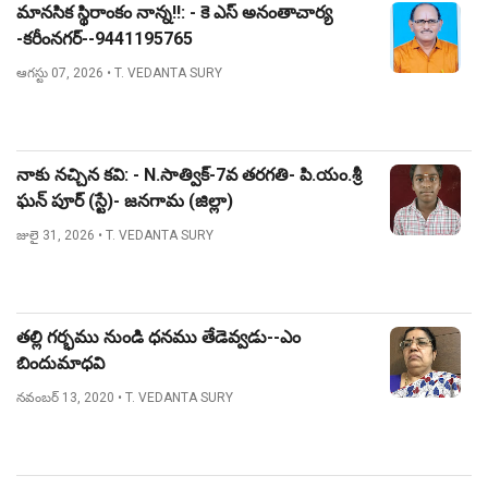
మానసిక స్థిరాంకం నాన్న!!: - కె ఎస్ అనంతాచార్య
-కరీంనగర్--9441195765
ఆగస్టు 07, 2026
• T. VEDANTA SURY
నాకు నచ్చిన కవి: - N.సాత్విక్-7వ తరగతి- పి.యం.శ్రీ
ఘన్ పూర్ (స్టే)- జనగామ (జిల్లా)
జులై 31, 2026
• T. VEDANTA SURY
తల్లి గర్భము నుండి ధనము తేడెవ్వడు--ఎం
బిందుమాధవి
నవంబర్ 13, 2020
• T. VEDANTA SURY