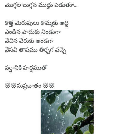
మొగ్గల బుగ్గన ముద్దు పెడుతూ...
కొత్త మెరుపులు కొమ్మకు అద్ది
ఎండిన పాదుకు నిండుగా
వేచిన వేరుకు అండగా
వేసవి తాపము తీర్చగ వచ్చే
వర్షానికి హర్షముతో
🌸🌸సుప్రభాతం 🌸🌸