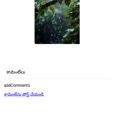
కామెంట్‌లు
addComments
కామెంట్‌ను పోస్ట్ చేయండి