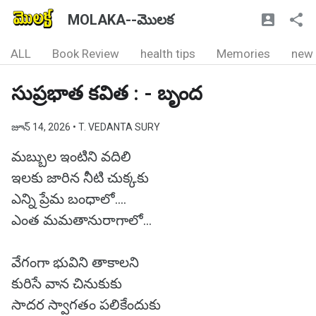
MOLAKA--మొలక
ALL
Book Review
health tips
Memories
new
సుప్రభాత కవిత : - బృంద
జూన్ 14, 2026
• T. VEDANTA SURY
మబ్బుల ఇంటిని వదిలి
ఇలకు జారిన నీటి చుక్కకు
ఎన్ని ప్రేమ బంధాలో....
ఎంత మమతానురాగాలో...
వేగంగా భువిని తాకాలని
కురిసే వాన చినుకుకు
సాదర స్వాగతం పలికేందుకు