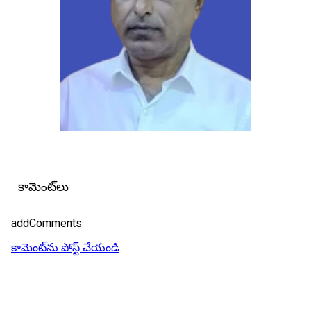
కామెంట్‌లు
addComments
కామెంట్‌ను పోస్ట్ చేయండి