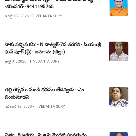
-కరీంనగర్--9441195765
ఆగస్టు 07, 2026
• T. VEDANTA SURY
నాకు నచ్చిన కవి: - N.సాత్విక్-7వ తరగతి- పి.యం.శ్రీ
ఘన్ పూర్ (స్టే)- జనగామ (జిల్లా)
జులై 31, 2026
• T. VEDANTA SURY
తల్లి గర్భము నుండి ధనము తేడెవ్వడు--ఎం
బిందుమాధవి
నవంబర్ 13, 2020
• T. VEDANTA SURY
చిత్రం : కె.అక్షయ , సి ఇ సి మొదటి సంవత్సరం ,