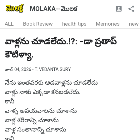
MOLAKA--మొలక
ALL
Book Review
health tips
Memories
new
వాళ్లను చూడలేదు.!?: -డా ప్రతాప్
కౌటిళ్యా.
జూన్ 04, 2026
• T. VEDANTA SURY
నేను ఇంతవరకు ఆడవాళ్లను చూడలేదు
వాళ్లు నాకు ఎక్కడా కనబడలేదు.
కానీ
వాళ్ళ అవయవాలను చూశాను
వాళ్ల శరీరాన్ని చూశాను
వాళ్ల సంతానాన్ని చూశాను
కానీ