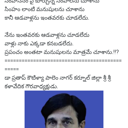
సింహాసనం పై కూర్చున్న సింహాలను చూశాను
సింహం లాంటి మనుషులను చూశాను
కానీ ఆడవాళ్లను ఇంతవరకు చూడలేదు.
నేను ఇంతవరకు ఆడవాళ్లను చూడలేదు
వాళ్లు నాకు ఎక్కడా కనబడలేదు.
ప్రపంచం అంతటా మనుషులను మాత్రమే చూశాను.!!?
=========================================
=====
డా ప్రతాప్ కౌటిళ్యా పాలెం నాగర్ కర్నూల్ జిల్లా శ్రీ శ్రీ
కళావేదిక గౌరవాధ్యక్షుడు.