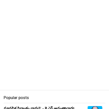
Popular posts
మానసిక స్థిరాంకం నాన్న!!: - కె ఎస్ అనంతాచార్య